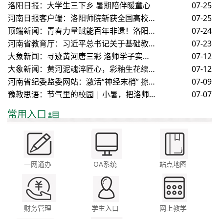
洛阳日报：大学生三下乡 暑期陪伴暖童心
07-25
河南日报客户端：洛阳师院斩获全国高校教师教学创新大赛二等奖
07-25
顶端新闻：青春力量赋能百年非遗！洛阳师范学院学子助力韩寨狮舞焕新生
07-24
河南省教育厅：习近平总书记关于基础教育重要指示在河南教育战线引发热烈反响
07-23
大象新闻：寻迹黄河唐三彩 洛师学子实践探寻千年非遗
07-12
大象新闻：黄河泥魂淬匠心，彩釉生花续文脉——习古法三彩 传黄河文脉
07-12
河南省纪委监委网站：激活“神经末梢” 擦亮基层监督“探头”
07-09
豫教思语：节气里的校园 | 小暑，把洛师的夏写进青春
07-07
常用入口
一网通办
OA系统
站点地图
财务管理
学生入口
网上教学