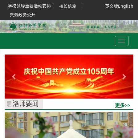
学校领导重要活动安排
校长信箱
英文版English
党务政务公开
Toggle
navigation
Previous
Next
洛师要闻
更多>>