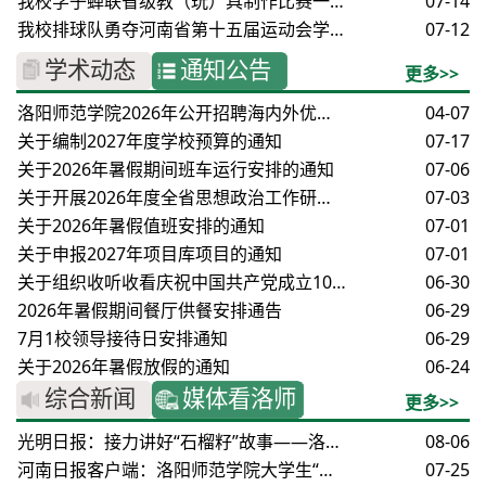
我校学子蝉联省级教（玩）具制作比赛一等奖
07-14
我校排球队勇夺河南省第十五届运动会学生组排球比赛冠军
07-12
学术动态
通知公告
更多>>
洛阳师范学院2026年公开招聘海内外优秀人才
04-07
关于编制2027年度学校预算的通知
07-17
关于2026年暑假期间班车运行安排的通知
07-06
关于开展2026年度全省思想政治工作研究课题申报的通知
07-03
关于2026年暑假值班安排的通知
07-01
关于申报2027年项目库项目的通知
07-01
关于组织收听收看庆祝中国共产党成立105周年大会的通知
06-30
2026年暑假期间餐厅供餐安排通告
06-29
7月1校领导接待日安排通知
06-29
关于2026年暑假放假的通知
06-24
综合新闻
媒体看洛师
更多>>
光明日报：接力讲好“石榴籽”故事——洛阳师范学院通过志愿服务深耕实践育人
08-06
河南日报客户端：洛阳师范学院大学生“三下乡”进社区！带小朋友做游戏、辅导作业 点亮缤纷暑期
07-25