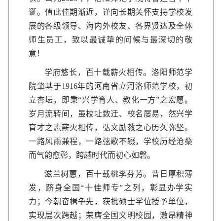
诞。值此佳期渐近，谨向长期关怀支持学校发
展的各级领导、海内外校友、各界贤达及全体
师生员工，致以最诚挚的问候与最深切的敬
意！
学府悠长，百十载薪火相传。洛阳师范学
院肇基于1916年的河南省立河洛师范学校，初
立杏坛，即秉“兴学育人、教化一方”之宏愿。
岁月流转间，虽校址数迁、校名屡易，然兴学
育才之志薪火相传，弘文励教之心历久弥坚。
一路风雨兼程，一路弦歌不辍，学校历经沧桑
而气韵愈彰，跨越时代而初心如磐。
滋兰树蕙，百十载桃李芬芳。昔日厚积薄
发，跻身全国“十佳师专”之列，彰显办学实
力；今朝奋楫争先，获批硕士学位授予单位，
实现层次跨越；荣膺全国文明校园，激昂精神