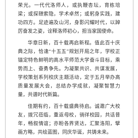
荣光。一代代洛师人，或执鞭杏坛，育栋培
梁；或探赜索隐，学术卓然；或躬身实践，建
功四方。足迹遍及山河，身影闪耀时代，以踔
厉奋发之姿，诠释洛师初心，担当家国使命。
华章日新，百十载再启新程。值此百十庆
典之际，恰逢“十五五”规划开局之年，学校正
锚定特色鲜明的高水平师范大学奋斗目标，乘
势而上、奋勇争先。为凝聚共识、共谋发展，
学校策划系列校庆主题活动，定于五月举办高
质量发展大会，总结办学成就，凝聚智慧力
量，共谱时代新篇。
佳期有约，百十载盛典待启。诚邀广大校
友，拨冗莅临，重返母校，徜徉校园，共话昔
年，畅叙情谊；亦盼各界贤达，汇聚洛阳，擘
画方略，共绘蓝图，同庆华诞，共铸未来。