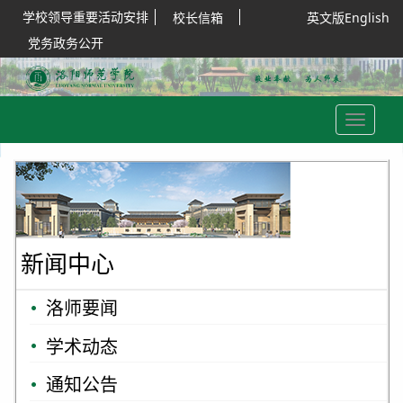
学校领导重要活动安排
校长信箱
英文版English
党务政务公开
Toggle
navigation
新闻中心
洛师要闻
学术动态
通知公告