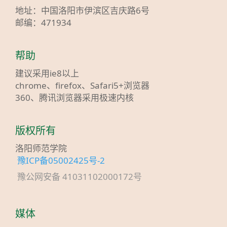
地址：中国洛阳市伊滨区吉庆路6号
邮编：471934
帮助
建议采用ie8以上
chrome、firefox、Safari5+浏览器
360、腾讯浏览器采用极速内核
版权所有
洛阳师范学院
豫ICP备05002425号-2
豫公网安备 41031102000172号
媒体