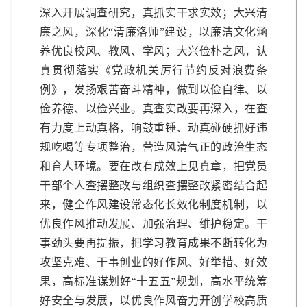
深入开展调查研究，真抓实干求实效；大兴清
廉之风，深化“清廉洛师”建设，以廉洁文化涵
养优良校风、教风、学风；大兴俭朴之风，认
真贯彻落实《党政机关厉行节约反对浪费条
例》，发扬艰苦奋斗精神，做到以俭自律、以
俭养德、以俭兴业。真查实改要再深入，在查
有力度上动真格，响鼓重锤、动真碰硬抓好违
规吃喝等专项整治，营造风清气正的政治生态
和育人环境。要在改有成效上见真章，把党员
干部个人查摆整改与组织查摆整改紧密结合起
来，健全作风建设常态化长效化制度机制，以
优良作风推动发展、加强治理、维护稳定。干
事劲头要再提振，把学习教育成果不断转化为
攻坚克难、干事创业的好作风、好举措、好效
果，高标准谋划好“十五五”规划，高水平统筹
好安全与发展，以优良作风奋力开创学校高质