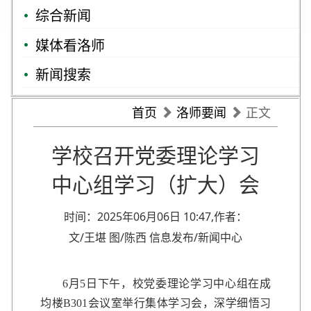
综合新闻
媒体看洛师
新闻搜索
首页
洛师要闻
正文
学校召开党委理论学习
中心组学习（扩大）会
时间：2025年06月06日 10:47,作者：
文/王堪 图/陈西 信息发布/新闻中心
6月5日下午，校党委理论学习中心组在成
均楼B301会议室举行集体学习会，深学细悟习