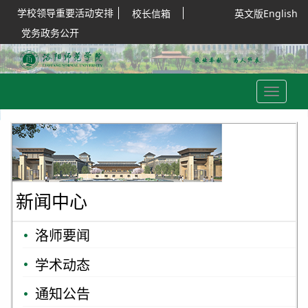
学校领导重要活动安排
校长信箱
英文版English
党务政务公开
Toggle
navigation
新闻中心
洛师要闻
学术动态
通知公告