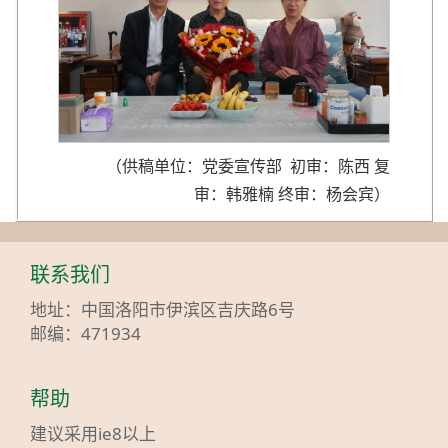
（供稿单位：党委宣传部 初审：陈西 复
审：韩雅楠 终审：杨会宾）
联系我们
地址：中国洛阳市伊滨区吉庆路6号
邮编：471934
帮助
建议采用ie8以上