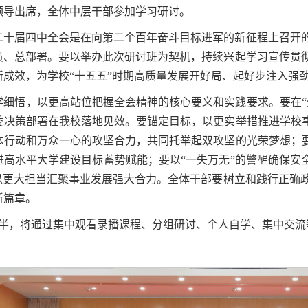
领导出席，全体中层干部参加学习研讨。
二十届四中全会是在向第二个百年奋斗目标进军的新征程上召开
员、总部署。要以举办此次研讨班为契机，持续兴起学习宣传贯
新成效，为学校“十五五”时期高质量发展开好局、起好步注入强
学细悟，以更高站位把握全会精神的核心要义和实践要求。要在“
委决策部署在我校落地见效。要锚定目标，以更实举措推进学校事
体行动和万众一心的攻坚合力，共同托举起双攻坚的光荣梦想；要
高水平大学建设目标蓄势赋能；要以“一失万无”的警醒确保安
，以更大担当汇聚事业发展强大合力。全体干部要树立和践行正确
新篇章。
天半，将通过集中观看录播课程、分组研讨、个人自学、集中交流