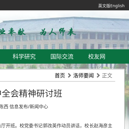
英文版English
科学研究
国际交流
校友网
首页
洛师要闻
正文
中全会精神研讨班
图/陈西 信息发布/新闻中心
报告厅开班。校党委书记郭改英作动员讲话，校长赵海彦主