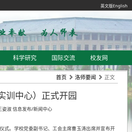
英文版English
科学研究
国际交流
校友网
首页
洛师要闻
正文
实训中心）正式开园
西 王姿淑 信息发布/新闻中心
园仪式。学校党委副书记、工会主席曹玉涛出席并宣布开