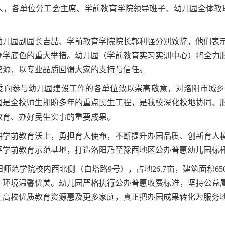
人，各单位分工会主席、学前教育学院领导班子、幼儿园全体教职
幼儿园副园长吉喆、学前教育学院院长郭利强分别致辞，他们表示
办学底色的重大举措。幼儿园（学前教育实习实训中心）将全力
资源，以专业品质回馈大家的支持与信任。
委向参与幼儿园建设工作的各单位致以崇高敬意，对洛阳市城乡
园是全校师生期盼多年的重点民生工程，是我校深化校地协同、
教育、办好民生实事的重要成果。
耕学前教育沃土，勇担育人使命，不断提升办园品质、创新育人
平学前教育示范基地，打造洛阳乃至豫西地区公办普惠幼儿园标
师范学院校内西北侧（白塔路9号），占地26.7亩，建筑面积65
、环境温馨优美。幼儿园严格执行公办普惠收费标准，坚持公益
让高校优质教育资源惠及更多家庭，真正把办园成果转化为服务