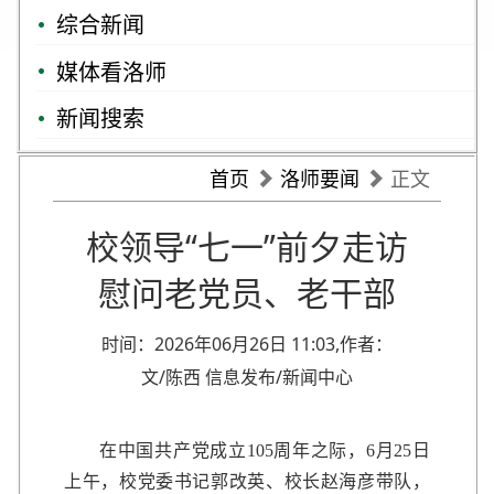
综合新闻
媒体看洛师
新闻搜索
首页
洛师要闻
正文
校领导“七一”前夕走访
慰问老党员、老干部
时间：2026年06月26日 11:03,作者：
文/陈西 信息发布/新闻中心
在中国共产党成立105周年之际，6月25日
上午，校党委书记郭改英、校长赵海彦带队，