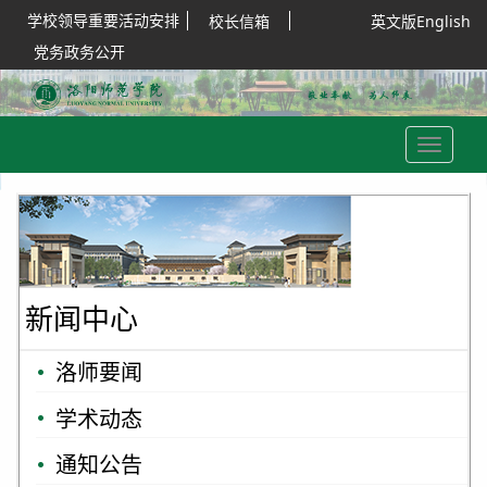
学校领导重要活动安排
校长信箱
英文版English
党务政务公开
Toggle
navigation
新闻中心
洛师要闻
学术动态
通知公告