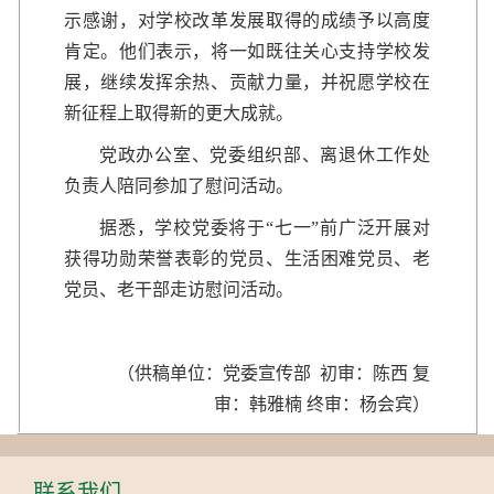
示感谢，对学校改革发展取得的成绩予以高度
肯定。他们表示，将一如既往关心支持学校发
展，继续发挥余热、贡献力量，并祝愿学校在
新征程上取得新的更大成就。
党政办公室、党委组织部、离退休工作处
负责人陪同参加了慰问活动。
据悉，学校党委将于“七一”前广泛开展对
获得功勋荣誉表彰的党员、生活困难党员、老
党员、老干部走访慰问活动
。
（供稿单位：党委宣传部 初审：陈西 复
审：韩雅楠 终审：杨会宾）
联系我们