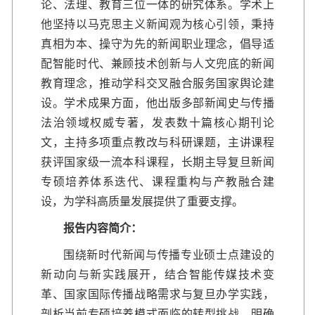
论、法理、教育三位一体的研究体系。学术上
他坚持以马克思主义新闻观为核心引领，秉持
真相为本、操守为先的新闻职业理念，倡导适
配智能时代、兼顾技术创新与人文兜底的新闻
教育理念，推动学科交叉融合服务国家舆论建
设。学术成果方面，他出版多部新闻史与传播
法治领域权威专著，发表数十篇核心期刊论
文，主持多项重点教改与科研课题，主讲课程
获评国家级一流本科课程，长期主导复旦新闻
专硕培养体系迭代、课程重构与产教融合建
设，为学科高质量发展提供了重要支撑。
报告内容简介：
围绕新时代新闻与传播专业硕士点建设的
新动向与新实践展开，结合智能传媒技术变
革、国家国际传播战略需求与复旦办学实践，
剖析当前专硕培养模式面临的转型挑战，明确