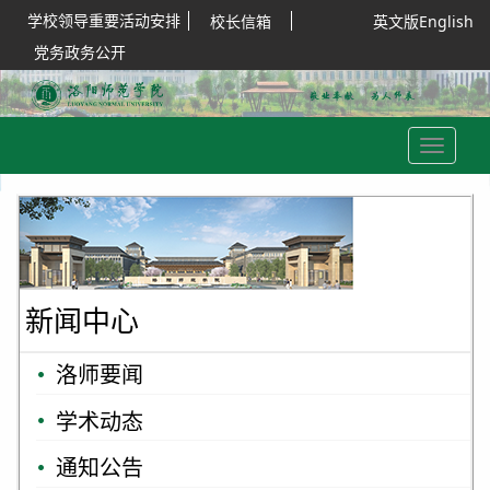
学校领导重要活动安排
校长信箱
英文版English
党务政务公开
Toggle
navigation
新闻中心
洛师要闻
学术动态
通知公告