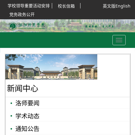
学校领导重要活动安排
校长信箱
英文版English
党务政务公开
Toggle
navigation
新闻中心
洛师要闻
学术动态
通知公告