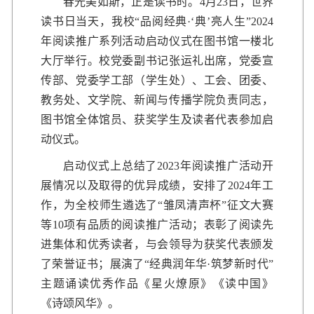
春光美如斯，正是读书时。4月23日，世界
读书日当天，我校“品阅经典·‘典’亮人生”2024
年阅读推广系列活动启动仪式在图书馆一楼北
大厅举行。校党委副书记张运礼出席，党委宣
传部、党委学工部（学生处）、工会、团委、
教务处、文学院、新闻与传播学院负责同志，
图书馆全体馆员、获奖学生及读者代表参加启
动仪式。
启动仪式上总结了2023年阅读推广活动开
展情况以及取得的优异成绩，安排了2024年工
作，为全校师生遴选了“雏凤清声杯”征文大赛
等10项有品质的阅读推广活动；表彰了阅读先
进集体和优秀读者，与会领导为获奖代表颁发
了荣誉证书；展演了“经典润年华·筑梦新时代”
主题诵读优秀作品《星火燎原》《读中国》
《诗颂风华》。