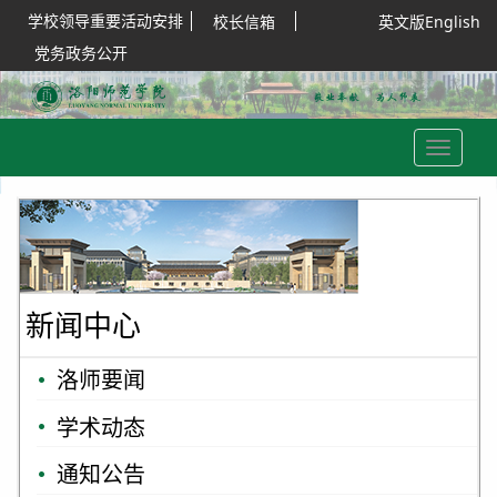
学校领导重要活动安排
校长信箱
英文版English
党务政务公开
Toggle
navigation
新闻中心
洛师要闻
学术动态
通知公告