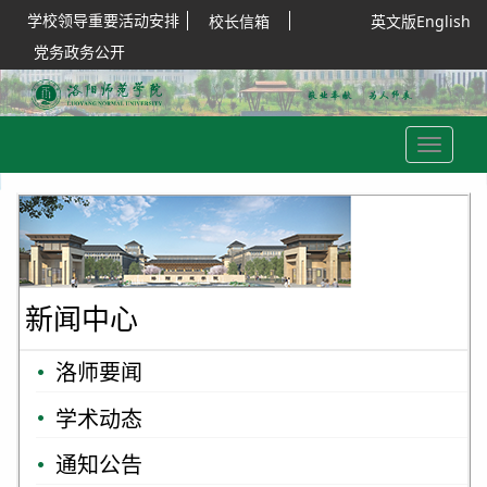
学校领导重要活动安排
校长信箱
英文版English
党务政务公开
Toggle
navigation
新闻中心
洛师要闻
学术动态
通知公告