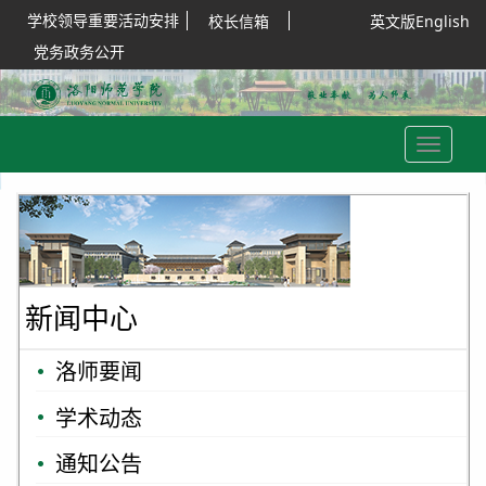
学校领导重要活动安排
校长信箱
英文版English
党务政务公开
Toggle
navigation
新闻中心
洛师要闻
学术动态
通知公告