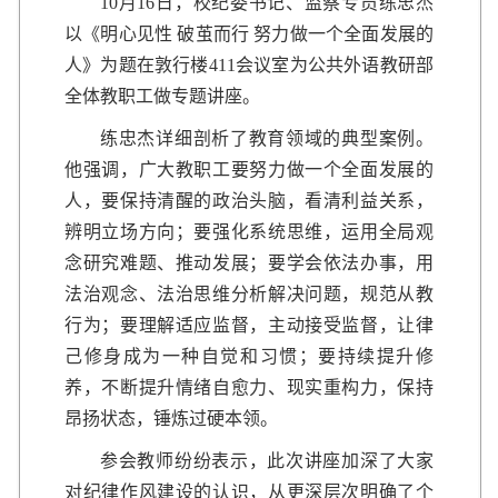
10月16日，校纪委书记、监察专员练忠杰
以《明心见性 破茧而行 努力做一个全面发展的
人》为题在敦行楼411会议室为公共外语教研部
全体教职工做专题讲座。
练忠杰详细剖析了教育领域的典型案例。
他强调，广大教职工要努力做一个全面发展的
人，要保持清醒的政治头脑，看清利益关系，
辨明立场方向；要强化系统思维，运用全局观
念研究难题、推动发展；要学会依法办事，用
法治观念、法治思维分析解决问题，规范从教
行为；要理解适应监督，主动接受监督，让律
己修身成为一种自觉和习惯；要持续提升修
养，不断提升情绪自愈力、现实重构力，保持
昂扬状态，锤炼过硬本领。
参会教师纷纷表示，此次讲座加深了大家
对纪律作风建设的认识，从更深层次明确了个