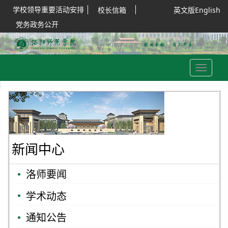
学校领导重要活动安排
校长信箱
英文版English
党务政务公开
Toggle
navigation
新闻中心
洛师要闻
学术动态
通知公告