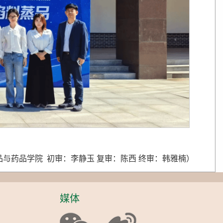
与药品学院 初审：李静玉 复审：陈西 终审：韩雅楠）
媒体